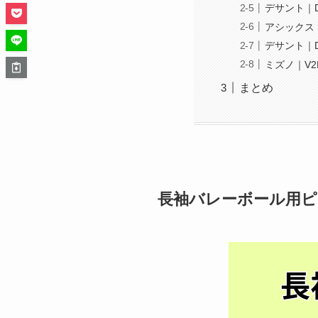
デサント｜D
アシックス｜
デサント｜D
ミズノ｜V2
まとめ
長袖バレーボール用ピ