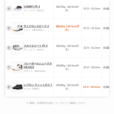
V-SWIFT FF 4
約270g（26.0cm片
22.5～31.0cm
合成繊維
4
方）
アシックス（asics）
サイクロンスピード 4
約245g（26.0cm片
22.5～31.0cm
合成繊維
5
方）
ミズノ（MIZUNO）
スカイエリート FF 3
約310g（26.0cm片
22.5～31.0cm
合成繊維
6
方）
アシックス（asics）
バレーボールシューズ D
約285g（26.0cm片
VB-1015
23.0～29.0cm
合成繊維
7
方）
デサント（descente）
レブロン ウィットネス 7
約300g（26.0cm片
23.0～30.0cm
合成繊維
8
方）
ナイキ（NIKE）
※ 価格・在庫状況は各ショップにてご確認ください。