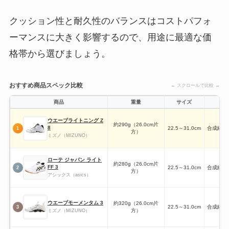
クッション性と耐久性のバランスはコストパフォ
ーマンスに大きく影響するので、用途に最適な価
格帯から選びましょう。
おすすめ商品スペック比較
← スクロールで比較 →
商品
重量
サイズ
ウエーブライトニング Z
約290g（26.0cm片
8
22.5～31.0cm
合成繊維
1
方）
ミズノ（MIZUNO）
ローテ ジャパン ライト
約280g（26.0cm片
FF 3
22.5～31.0cm
合成繊維
2
方）
アシックス（asics）
ウエーブモーメンタム 3
約320g（26.0cm片
22.5～31.0cm
合成繊維
3
方）
ミズノ（MIZUNO）